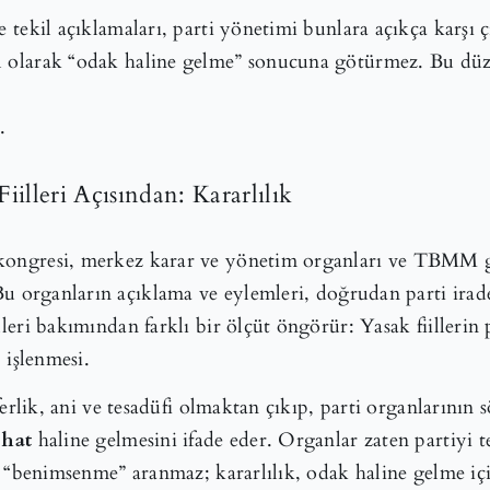
e tekil açıklamaları, parti yönetimi bunlara açıkça karşı ç
l olarak “odak haline gelme” sonucuna götürmez. Bu düze
.
Fiilleri Açısından: Kararlılık
kongresi, merkez karar ve yönetim organları ve TBMM gr
Bu organların açıklama ve eylemleri, doğrudan parti irad
lleri bakımından farklı bir ölçüt öngörür: Yasak fiillerin 
”
işlenmesi.
seferlik, ani ve tesadüfi olmaktan çıkıp, parti organlarının
 hat
haline gelmesini ifade eder. Organlar zaten partiyi t
ca “benimsenme” aranmaz; kararlılık, odak haline gelme içi