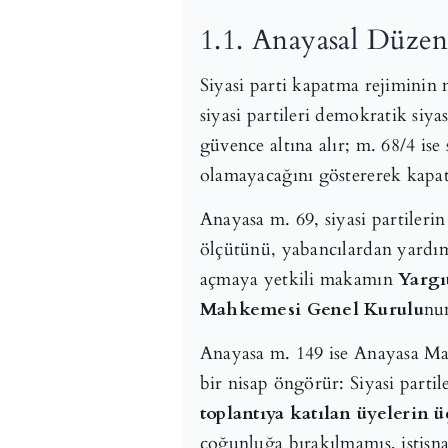
1.1. Anayasal Düzen
Siyasi parti kapatma rejimini
siyasi partileri demokratik siya
güvence altına alır; m. 68/4 ise
olamayacağını göstererek kapa
Anayasa m. 69, siyasi partilerin
ölçütünü, yabancılardan yardı
açmaya yetkili makamın
Yargı
Mahkemesi Genel Kurulu
nu
Anayasa m. 149 ise Anayasa Mah
bir nisap öngörür: Siyasi parti
toplantıya katılan üyelerin 
çoğunluğa bırakılmamış, istisnai