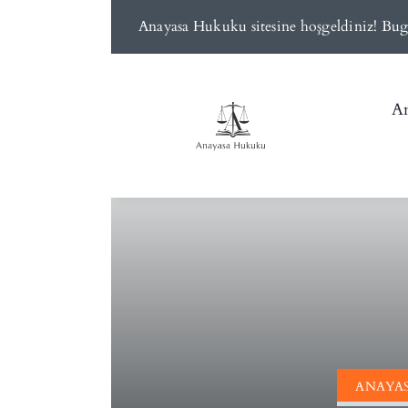
Skip
Anayasa Hukuku sitesine hoşgeldiniz! Bug
to
content
An
ANAYAS