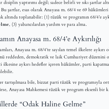
r disiplin yaptırımı değil; sadece belirli ve sıkı şartlar a
. Bu şartlar, esas olarak Anayasa m. 68/4 ve 69 hükümleri
ık altında toplanabilir: (1) tüzük ve programın 68/4’e aykı
elme
, (3) yabancılardan yardım ve para alma.
amın Anayasa m. 68/4’e Aykırılığı
ramları, Anayasa m. 68/4’te sayılan temel ilkelere aykırı 
nü reddeden, demokratik ve laik Cumhuriyet düzenini o
ti ilkesine aykırı hedefler içeren hükümler, parti kapat
lebilir.
r tartışılmasa bile, bizzat parti tüzük ve programıyla or
ürse, Anayasa Mahkemesi tüzük ve program eksenli bir ka
Fiillerde “Odak Haline Gelme”