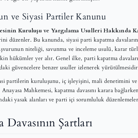
un ve Siyasi Partiler Kanunu
esinin Kuruluşu ve Yargılama Usulleri Hakkında 
rini düzenler. Bu kanunda, siyasi parti kapatma davalarına
vurunun niteliği, savunma ve inceleme usulü, karar türl
şkin hükümler yer alır. Genel ilke, parti kapatma dava
daki güvencelere benzer usuller izlenerek yürütülmesidir
asi partilerin kuruluşunu, iç işleyişini, mali denetimini v
nler. Anayasa Mahkemesi, kapatma davasını karara bağlark
ndaki yasak alanları ve parti içi sorumluluk düzenlemeleri
a Davasının Şartları