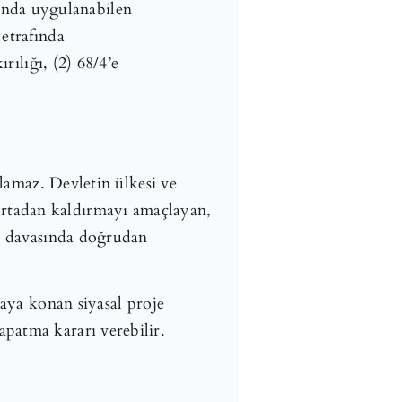
ltında uygulanabilen
 etrafında
rılığı, (2) 68/4’e
olamaz. Devletin ülkesi ve
rtadan kaldırmayı amaçlayan,
ma davasında doğrudan
taya konan siyasal proje
patma kararı verebilir.