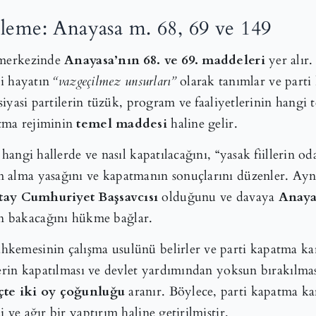
leme: Anayasa m. 68, 69 ve 149
n merkezinde
Anayasa’nın 68. ve 69. maddeleri
yer alır
si hayatın
“vazgeçilmez unsurları”
olarak tanımlar ve part
 siyasi partilerin tüzük, program ve faaliyetlerinin hangi t
tma rejiminin
temel maddesi
haline gelir.
 hangi hallerde ve nasıl kapatılacağını, “yasak fiillerin o
m alma yasağını ve kapatmanın sonuçlarını düzenler. Ay
tay Cumhuriyet Başsavcısı
olduğunu ve davaya
Anaya
n bakacağını hükme bağlar.
kemesinin çalışma usulünü belirler ve parti kapatma kar
lerin kapatılması ve devlet yardımından yoksun bırakılması
üçte iki oy çoğunluğu
aranır. Böylece, parti kapatma kar
 ve ağır bir yaptırım haline getirilmiştir.