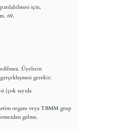
patılabilmesi için,
m. 69,
t edilmez. Üyelerin
e gerçekleşmesi gerekir:
si (çok sayıda
 yönetim organı veya TBMM grup
görmezden gelme,