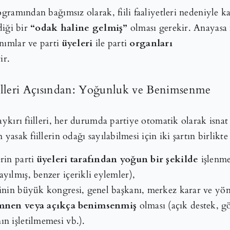
ogramından bağımsız olarak, fiili faaliyetleri nedeniyle ka
diği bir
“odak haline gelmiş”
olması gerekir. Anayasa 
anımlar ve parti
üyeleri
ile parti
organları
ir.
Fiilleri Açısından: Yoğunluk ve Benimsenme
 aykırı fiilleri, her durumda partiye otomatik olarak isna
 yasak fiillerin odağı sayılabilmesi için iki şartın birlikt
erin parti
üyeleri tarafından yoğun bir şekilde
işlenme
yılmış, benzer içerikli eylemler),
rtinin büyük kongresi, genel başkanı, merkez karar ve
mnen veya açıkça benimsenmiş
olması (açık destek, 
ın işletilmemesi vb.).