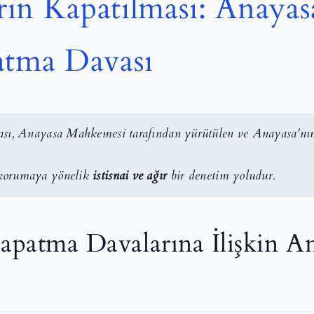
erin Kapatılması: Anaya
atma Davası
lması, Anayasa Mahkemesi tarafından yürütülen ve Anayasa’nı
 korumaya yönelik
istisnai ve ağır
bir denetim yoludur.
 Kapatma Davalarına İlişkin A