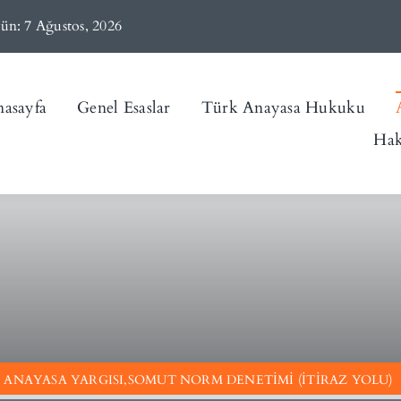
ün: 7 Ağustos, 2026
asayfa
Genel Esaslar
Türk Anayasa Hukuku
Hak
ANAYASA YARGISI,SOMUT NORM DENETIMI (ITIRAZ YOLU)