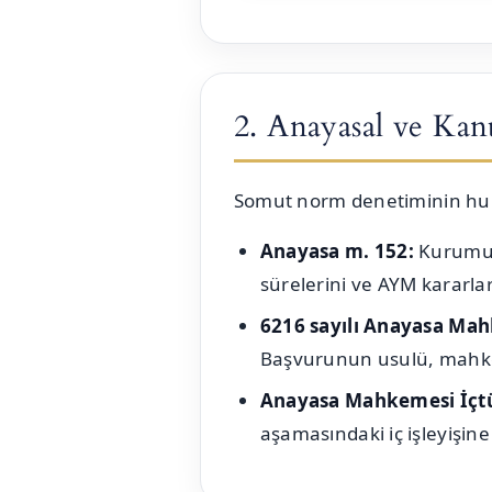
2. Anayasal ve Ka
Somut norm denetiminin hukuk
Anayasa m. 152:
Kurumun 
sürelerini ve AYM kararlar
6216 sayılı Anayasa Mah
Başvurunun usulü, mahkeme
Anayasa Mahkemesi İçt
aşamasındaki iç işleyişine d