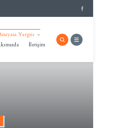
Anayasa Yargısı
kımızda
İletişim