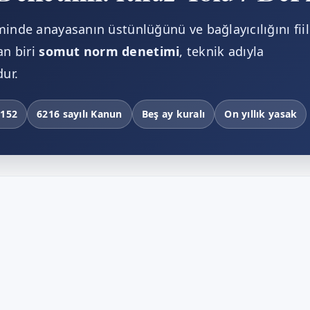
minde anayasanın üstünlüğünü ve bağlayıcılığını fii
n biri
somut norm denetimi
, teknik adıyla
dur.
 152
6216 sayılı Kanun
Beş ay kuralı
On yıllık yasak