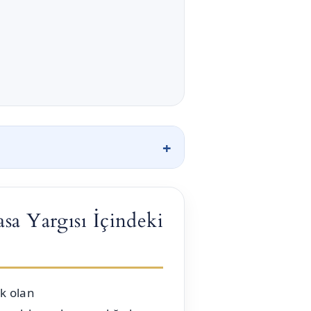
a Yargısı İçindeki
k olan