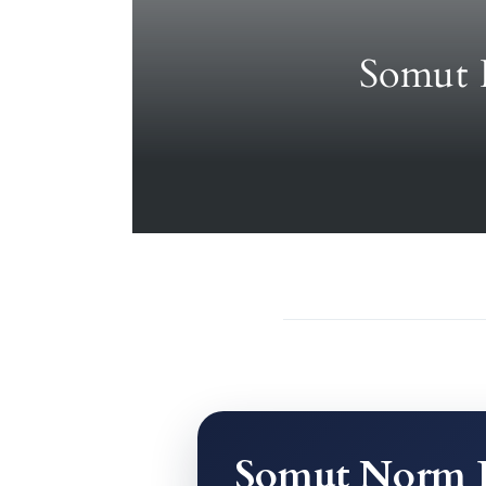
Somut 
Somut Norm De