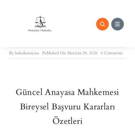
Skip
to
content
on
By
hukukanayasa
Published On: Haziran 29, 2026
0 Comments
24.06.
Tarihli
Bireyse
Başvur
Karar
Özetler
Güncel Anayasa Mahkemesi
Bireysel Başvuru Kararları
Özetleri