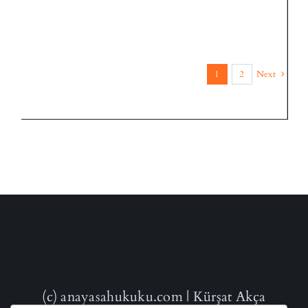
1
2
Next
(c) anayasahukuku.com | Kürşat Akça