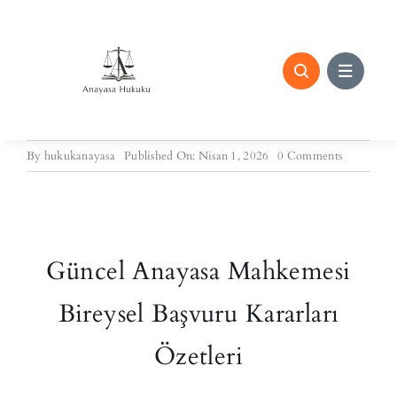
Skip
to
content
on
By
hukukanayasa
Published On: Nisan 1, 2026
0 Comments
01.04.202
Tarihli
Bireysel
Başvuru
Karar
Özetleri
Güncel Anayasa Mahkemesi
Bireysel Başvuru Kararları
Özetleri