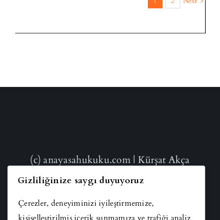
1
2
Next
(c) anayasahukuku.com | Kürşat Akça
Gizliliğinize saygı duyuyoruz
Çerezler, deneyiminizi iyileştirmemize,
kişiselleştirilmiş içerik sunmamıza ve trafiği analiz