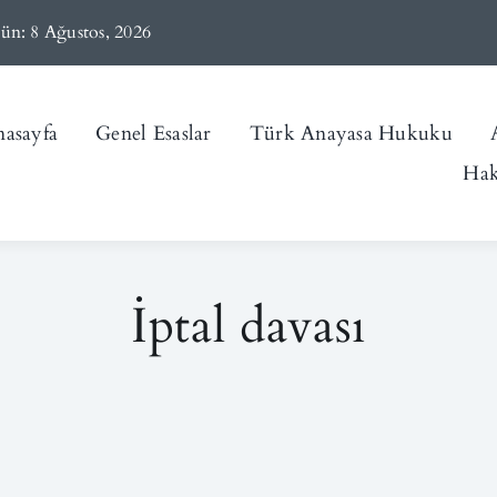
ün: 8 Ağustos, 2026
asayfa
Genel Esaslar
Türk Anayasa Hukuku
Hak
İptal davası